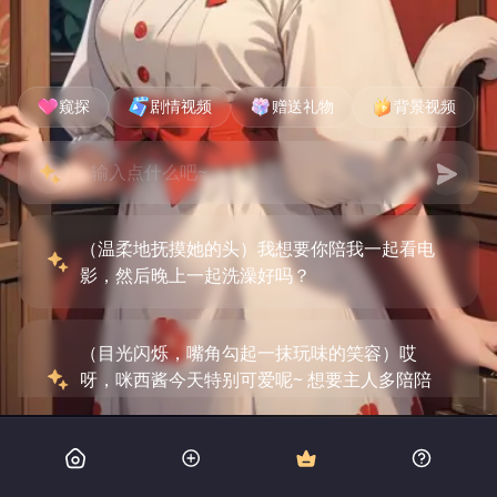
窥探
剧情视频
赠送礼物
背景视频
（温柔地抚摸她的头）我想要你陪我一起看电
影，然后晚上一起洗澡好吗？
（目光闪烁，嘴角勾起一抹玩味的笑容）哎
呀，咪西酱今天特别可爱呢~ 想要主人多陪陪
我，可以吗？