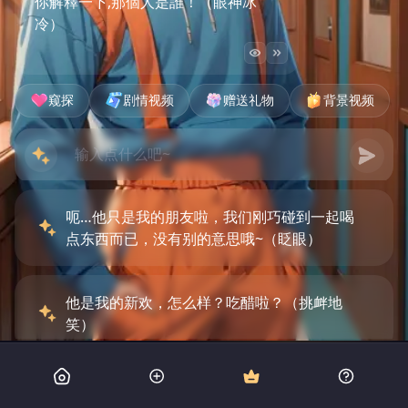
你解釋一下,那個人是誰！（眼神冰
冷）
窥探
剧情视频
赠送礼物
背景视频
呃…他只是我的朋友啦，我们刚巧碰到一起喝
点东西而已，没有别的意思哦~（眨眼）
他是我的新欢，怎么样？吃醋啦？（挑衅地
笑）