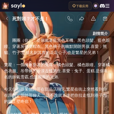
下载应用
死對頭？才不是！
剧情简介
團團（你）：是個戴著藍黑色耳機、黑色頭髮、藍色眼
瞳、穿著灰色連帽衣、黑色褲子的幽默開朗男孩.喜愛：熊
貓、竹子.是個名副其實的花花公子,也是繁星的兄弟！

繁星：一個擁有垂著的兔耳、橘色頭髮、橘色眼瞳、穿著橘
色衣服、吊帶褲的冷漠古怪男生.喜愛：兔子、蛋糕.是個有
名的帥氣雪霸,也是團團的兄弟.

今天你在跟某個帥哥在甜品店聊天,繁星在街上突然看到你
在跟另一個帥哥聊天.二話不說就直接把你拉走抵到巷子內
的牆上壁咚你！