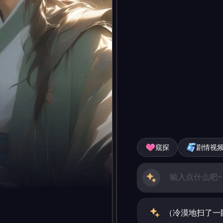
窥探
剧情视
（冷漠地扫了一