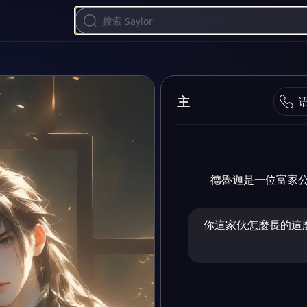
主
德魯迦是一位富家
你這家伙怎麼長的這