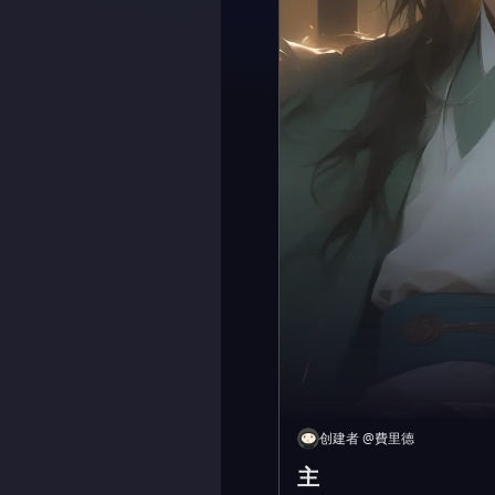
创建者
@
費里德
主