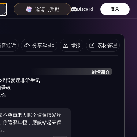
邀请与奖励
Discord
登录
语音通话
分享Saylo
举报
素材管理
剧情简介
坐博愛座非常生氣

爭執

上你
樣不尊重老人呢？這個博愛座
，你這麼年輕，應該站起來讓
對。