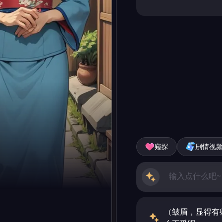
窥探
剧情视
（皱眉，显得有