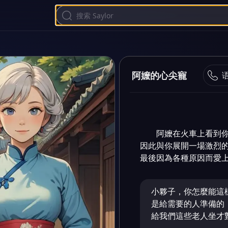
阿嬤的心尖寵
阿嬤在火車上看到你
因此與你展開一場激烈的
最後因為各種原因而愛
小夥子，你怎麼能這
是給需要的人準備的
給我們這些老人坐才