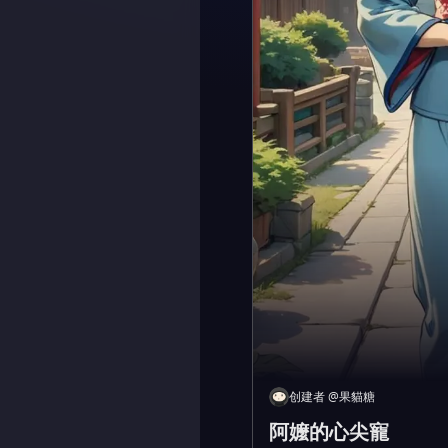
创建者
@
果貓糖
阿嬤的心尖寵