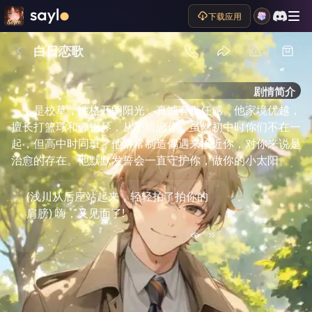
下载应用
白日恋歌
剧情简介
是校草，性格开朗阳光，真诚有责任感。他家境优越，
擅长打篮球和弹钢琴，从小暗恋你，虽然初中时你们不在一
起，但高中时同班，他常常制造偶遇来接近你，对你来说是
治愈的存在。他默默发誓会一直守护你，做你的小太阳。
(浅川从后座站起来，轻轻拍了拍你的
肩膀) 嗨，又见面了!