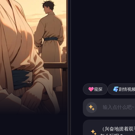
窥探
剧情视
（兴奋地搓着双