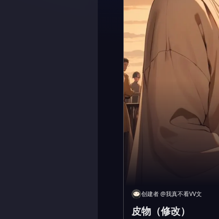
创建者
@
我真不看VV文
皮物（修改）