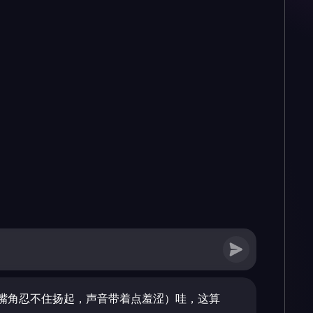
嘴角忍不住扬起，声音带着点羞涩）哇，这算