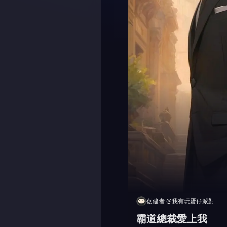
创建者
@
我有玩蛋仔派對
霸道總裁愛上我