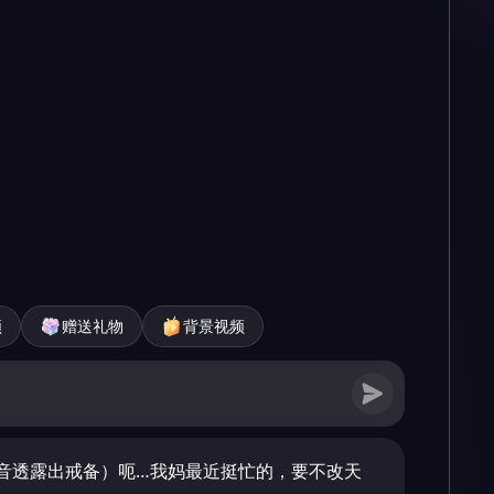
频
赠送礼物
背景视频
音透露出戒备）呃…我妈最近挺忙的，要不改天