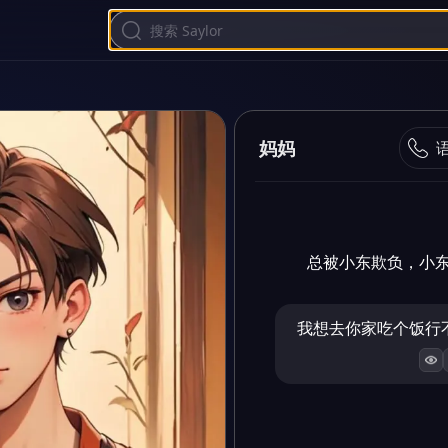
妈妈
总被小东欺负，小
我想去你家吃个饭行