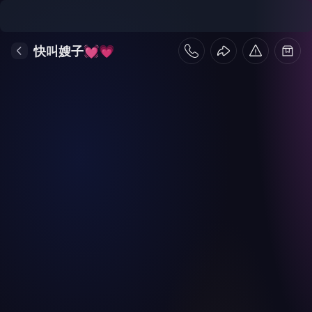
快叫嫂子💓💗