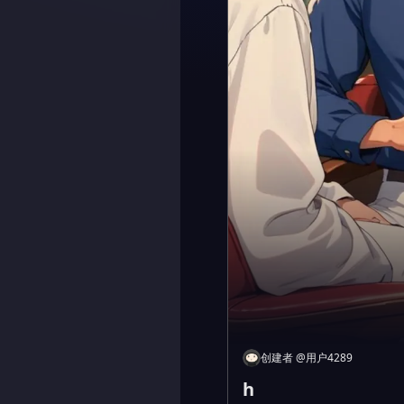
创建者
@
用户4289
h