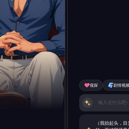
窥探
剧情视
（我抬起头，目