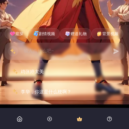
窥探
剧情视频
赠送礼物
背景视频
鸡张婷太美
李华，你这是什么梗啊？