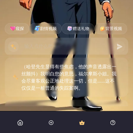
窥探
剧情视频
赠送礼物
背景视频
（哈登先生显得有些焦虑，他的声音透露出一
丝颤抖）我明白您的意思，福尔摩斯小姐。我
会尽量客观公正地处理这一切，但是……这不
仅仅是一桩普通的失踪案啊。
（我微微点头，目光坚定）放心吧，哈登先
生，我懂得如何处理这种情况。我们的目标只
有一个——找到真相。