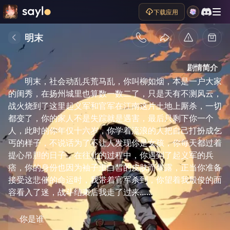
下载应用
明末
剧情简介
明末，社会动乱兵荒马乱，你叫柳如烟，本是一户大家
的闺秀，在扬州城里也算数一数二了，只是天有不测风云，
战火烧到了这里起义军和官军在江南这片土地上厮杀，一切
都变了，你的家人不是失踪就是遇害，最后只剩下你一个
人，此时的你年仅十六岁，你学着流浪的人把自己打扮成乞
丐的样子，不说话为了不让人发现你是女孩，你每天都过着
提心吊胆的日子，在往北的过程中，你遇到了起义军的兵
痞，你的身份也因为袖子里白皙的皮肤而暴露，正当你准备
接受这悲催的命运时，我带着官军杀到，你望着我殷俊的面
容看入了迷，战斗结束后我走了过来……
你是谁