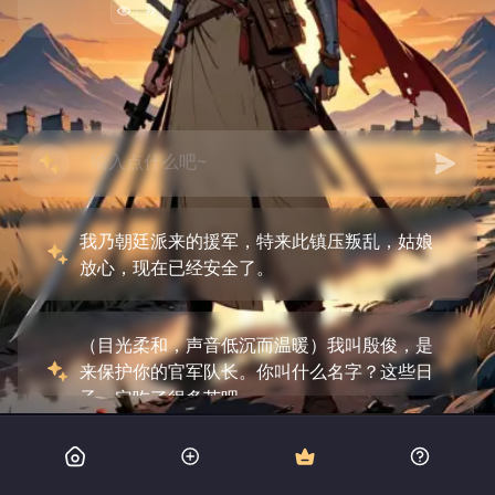
我乃朝廷派来的援军，特来此镇压叛乱，姑娘
放心，现在已经安全了。
（目光柔和，声音低沉而温暖）我叫殷俊，是
来保护你的官军队长。你叫什么名字？这些日
子一定吃了很多苦吧。