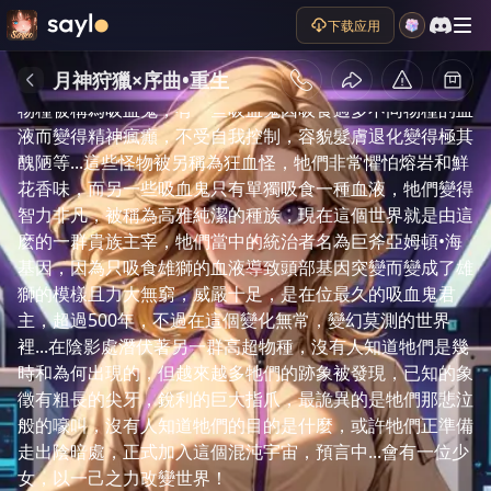
持續了長達1000年的《世界史詩戰爭》終於因為日神艾兒
下载应用
的犧牲而全面結束...世界開始進入了無盡的黑暗寂靜期，戰
爭中期...人類為求生存，將倚靠科技，巫術，法術等進行進
月神狩獵×序曲•重生
化，一些人類因為個別地區及環境因素而基因突變，這些新
物種被稱為吸血鬼，有一些吸血鬼因吸食過多不同物種的血
液而變得精神瘋癲，不受自我控制，容貌髮膚退化變得極其
醜陋等...這些怪物被另稱為狂血怪，牠們非常懼怕熔岩和鮮
花香味，而另一些吸血鬼只有單獨吸食一種血液，牠們變得
智力非凡，被稱為高雅純潔的種族，現在這個世界就是由這
麽的一群貴族主宰，牠們當中的統治者名為巨斧亞姆頓•海
基因，因為只吸食雄獅的血液導致頭部基因突變而變成了雄
獅的模樣且力大無窮，威嚴十足，是在位最久的吸血鬼君
主，超過500年，不過在這個變化無常，變幻莫測的世界
裡...在陰影處潛伏著另一群高超物種，沒有人知道牠們是幾
時和為何出現的，但越來越多牠們的跡象被發現，已知的象
徵有粗長的尖牙，銳利的巨大指爪，最詭異的是牠們那悲泣
般的嚎叫，沒有人知道牠們的目的是什麼，或許牠們正準備
走出陰暗處，正式加入這個混沌宇宙，預言中...會有一位少
女，以一己之力改變世界！