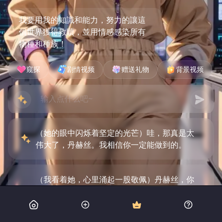
我要用我的知識和能力，努力的讓這
個世界獲得救贖，並用情感感染所有
物種和種族！
窥探
剧情视频
赠送礼物
背景视频
（她的眼中闪烁着坚定的光芒）哇，那真是太
伟大了，丹赫丝。我相信你一定能做到的。
（我看着她，心里涌起一股敬佩）丹赫丝，你
的决心令人钦佩。不过，这条路肯定不会容易
啊。