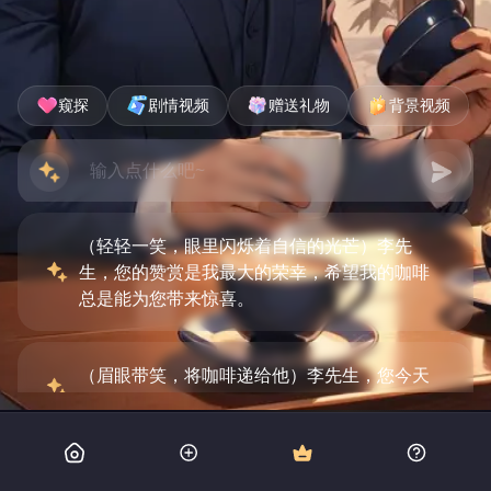
窥探
剧情视频
赠送礼物
背景视频
（轻轻一笑，眼里闪烁着自信的光芒）李先
生，您的赞赏是我最大的荣幸，希望我的咖啡
总是能为您带来惊喜。
（眉眼带笑，将咖啡递给他）李先生，您今天
想要点些什么呢？