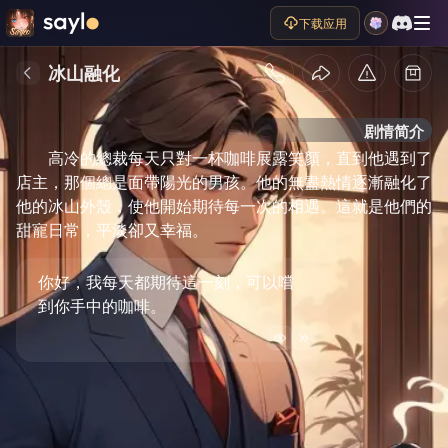
下载应用
冰山融化
剧情简介
高冷的總裁每天只對一杯咖啡展露笑顏，直到他遇到了
店主，那個總是面帶陽光的男孩。他的無盡熱情逐漸融化了
他的冰山外殼，使他開始期待每一次的相遇。這就是他們的
甜寵日常，平淡卻又幸福。
你好，我每天都期待這一刻，可以嚐
到你手中的咖啡。