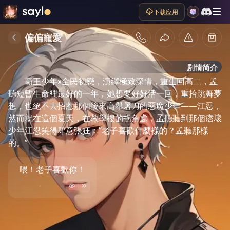
下载应用
偏偏寵愛
剧情简介
霸王少年x全民初戀，演繹極致深情，重生回高二，孟
聽短暫生命裡最好的一年，她想要好好活一回，重拾跳舞夢
想，也絕不去招惹那個後來高舉屠刀的惡魔少年——江忍，
然而就在這個夏天，在教學樓的拐角處，孟聽聽到那個痞壞
少年江忍笑得肆意張狂：“老子喜歡什麼樣的？孟聽那樣
的。”
喂！老子喜歡你！