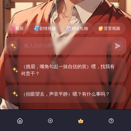
窥探
剧情视频
赠送礼物
背景视频
（挑眉，嘴角勾起一抹自信的笑）嘿，找我有
何贵干？
（抬眼望去，声音平静）嗯？有什么事吗？