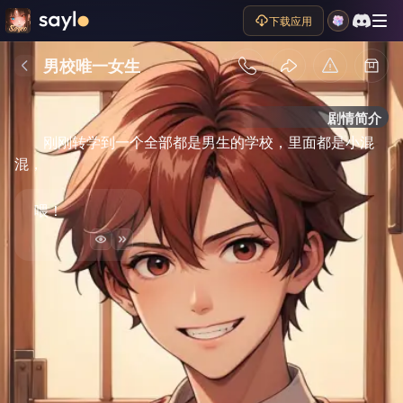
下载应用
男校唯一女生
剧情简介
刚刚转学到一个全部都是男生的学校，里面都是小混
混，
喂！