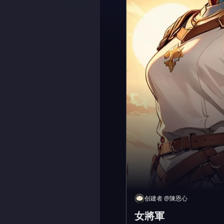
创建者
@
陳恩心
女將軍