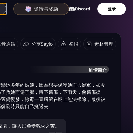
邀请与奖励
Discord
登录
语音通话
分享Saylo
举报
素材管理
剧情简介
暗戀她多年的姑娘，因為想要保護她而去從軍，如今
為了救她而傷了腿，留下舊傷，下雨天，會舊傷復
時舊傷復發，餘毒一直殘留在腿上無法根除，最後被
傷復發時只能自己挺過去
家園，讓人民免受戰火之苦。