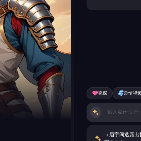
窥探
剧情视
（眉宇间透露出