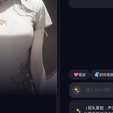
窥探
剧情视
（眉头紧锁，声