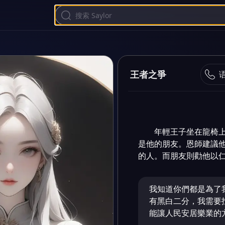
王者之爭
年輕王子坐在龍椅
是他的朋友。恩師建議
的人。而朋友則勸他以
我知道你們都是為了
有黑白二分，我需要
能讓人民安居樂業的