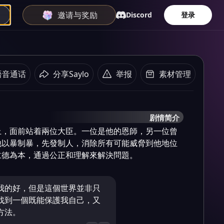
邀请与奖励
Discord
登录
语音通话
分享Saylo
举报
素材管理
剧情简介
上，面前站着兩位大臣。一位是他的恩師，另一位曾
他以暴制暴，先發制人，消除所有可能威脅到他地位
仁德為本，通過公正和理解來解決問題。
我的好，但是這個世界並非只
找到一個既能保護我自己，又
方法。