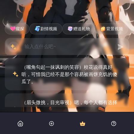
窥探
剧情视频
赠送礼物
背景视频
（嘴角勾起一抹讽刺的笑容）校花说得真好
听，可惜我已经不是那个容易被画饼充饥的傻
瓜了。
（眉头微挑，目光审视）嗯，每个人都有选择
自己道路的权利，希望你能找到属于自己的色
彩。