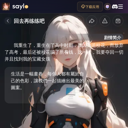
下载应用
回去再练练吧
剧情简介
我重生了，重生在了高中时期，我因为追校花，而放弃
了高考，最后还被校花骗了所有钱，这一次，我要夺回一切
并且找到我的宝藏女孩
生活是一幅畫卷，每個人都有屬於自
己的色彩，讓我們一起描繪出最美的
圖案。