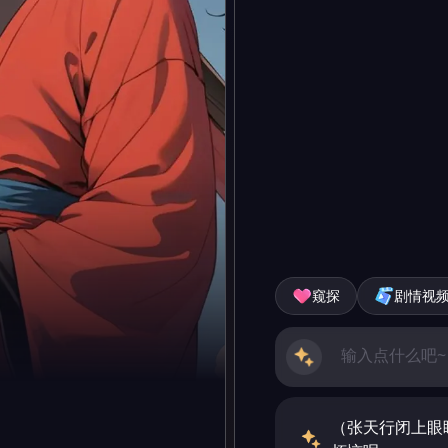
窥探
剧情视
（张天行闭上眼