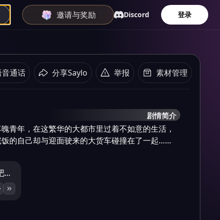
邀请与奖励
Discord
登录
语音通话
分享Saylo
举报
素材管理
剧情简介
落魄青年，在这繁华的大都市里过着不如意的生活，
完饭的自己却与迎面驶来的大货车碰撞在了一起……
..