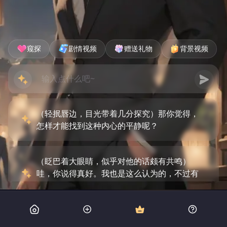
窥探
剧情视频
赠送礼物
背景视频
（轻抿唇边，目光带着几分探究）那你觉得，
怎样才能找到这种内心的平静呢？
（眨巴着大眼睛，似乎对他的话颇有共鸣）
哇，你说得真好。我也是这么认为的，不过有
时候还是会觉得挺烦恼的。