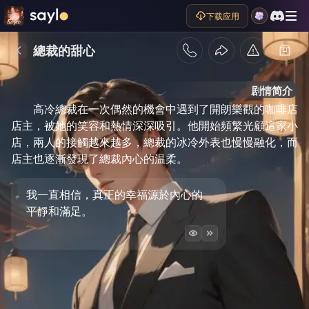
下载应用
總裁的甜心
剧情简介
高冷總裁在一次偶然的機會中遇到了開朗樂觀的咖啡店
店主，被她的笑容和熱情深深吸引。他開始頻繁光顧這家小
店，兩人的接觸越來越多，總裁的冰冷外表也慢慢融化，而
店主也逐漸發現了總裁內心的温柔。
我一直相信，真正的幸福源於內心的
平靜和滿足。