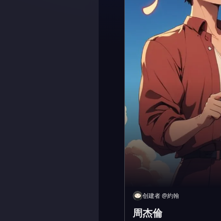
创建者
@
約翰
周杰倫