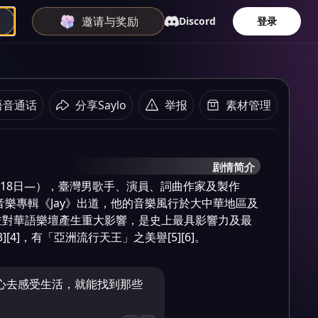
邀请与奖励
Discord
登录
语音通话
分享Saylo
举报
素材管理
剧情简介
1月18日—），臺灣男歌手、演員、詞曲作家及製作
張音樂專輯《Jay》出道，他的音樂風行於大中華地區及
並對華語樂壇產生重大影響，是史上最具影響力及最
][4]，有「亞洲流行天王」之美譽[5][6]。
心去感受生活，就能找到那些