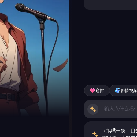
窥探
剧情视
（抿嘴一笑，目