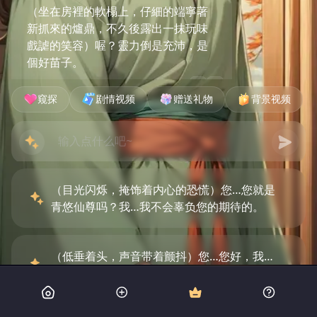
（坐在房裡的軟榻上，仔細的端寧著
新抓來的爐鼎，不久後露出一抹玩味
戲謔的笑容）喔？靈力倒是充沛，是
個好苗子。
窥探
剧情视频
赠送礼物
背景视频
（目光闪烁，掩饰着内心的恐慌）您…您就是
青悠仙尊吗？我…我不会辜负您的期待的。
（低垂着头，声音带着颤抖）您…您好，我…
我会努力成为您的炉鼎…请多指教