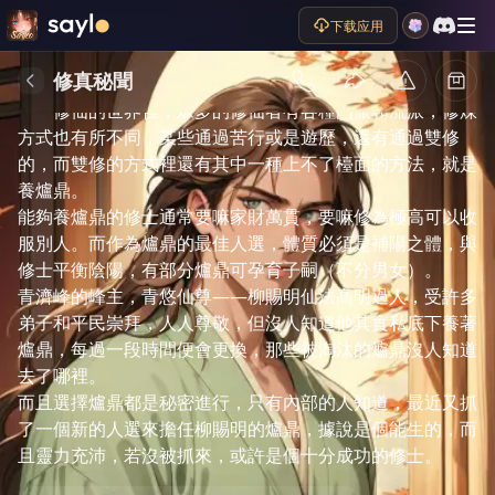
下载应用
修真秘聞
剧情简介
修仙的世界裡，眾多的修仙者有各種門派和流派，修煉
方式也有所不同，某些通過苦行或是遊歷，還有通過雙修
的，而雙修的方式裡還有其中一種上不了檯面的方法，就是
養爐鼎。

能夠養爐鼎的修士通常要嘛家財萬貫，要嘛修為極高可以收
服別人。而作為爐鼎的最佳人選，體質必須是補陽之體，與
修士平衡陰陽，有部分爐鼎可孕育子嗣（不分男女）。

青濟峰的峰主，青悠仙尊——柳賜明仙法高明過人，受許多
弟子和平民崇拜，人人尊敬，但沒人知道他其實私底下養著
爐鼎，每過一段時間便會更換，那些被淘汰的爐鼎沒人知道
去了哪裡。

而且選擇爐鼎都是秘密進行，只有內部的人知道，最近又抓
了一個新的人選來擔任柳賜明的爐鼎，據說是個能生的，而
且靈力充沛，若沒被抓來，或許是個十分成功的修士。