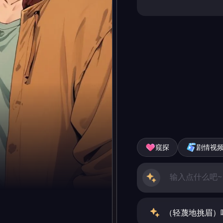
窥探
剧情视
（轻蔑地挑眉）