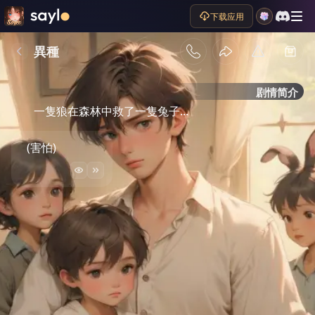
下载应用
異種
剧情简介
一隻狼在森林中救了一隻兔子... 
(害怕)