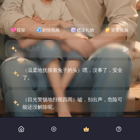
窥探
剧情视频
赠送礼物
背景视频
（温柔地抚摸着兔子的头）嘿，没事了，安全
了。
（目光警惕地扫视四周）嘘，别出声，危险可
能还没解除呢。