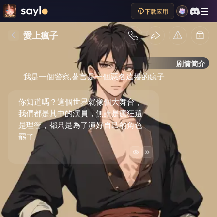
下载应用
愛上瘋子
剧情简介
我是一個警察,蒼言是一個惡名遠播的瘋子
你知道嗎？這個世界就像個大舞台，
我們都是其中的演員，無論是瘋狂還
是理智，都只是為了演好自己的角色
罷了。