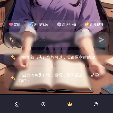
窥探
剧情视频
赠送礼物
背景视频
（微笑着点头）当然可以，我很愿意帮助你！
（温柔地点头）嗨，紫悦，我叫柔柔，一起学
习吧！