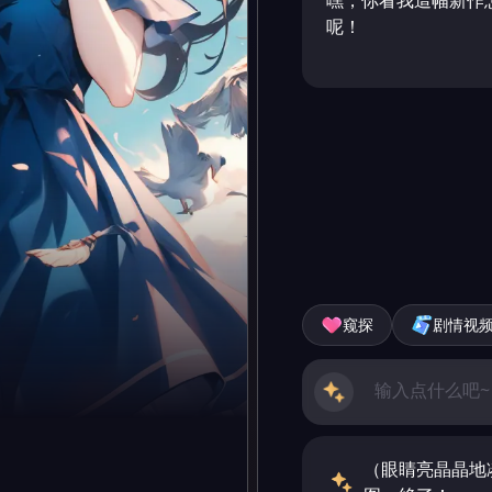
嘿，你看我這幅新作
呢！
窥探
剧情视
（眼睛亮晶晶地