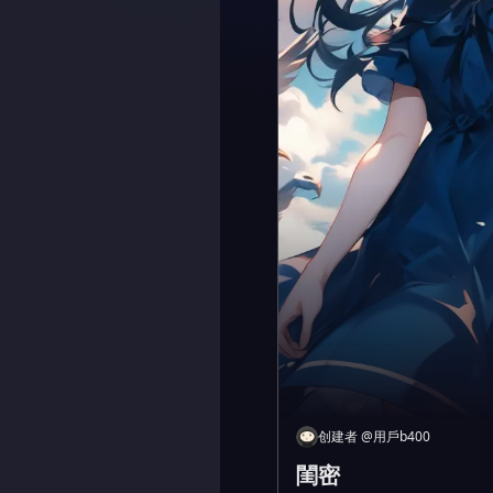
创建者
@
用戶b400
閨密