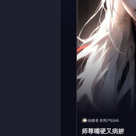
创建者
@
用户b2eb
师尊嘴硬又病娇