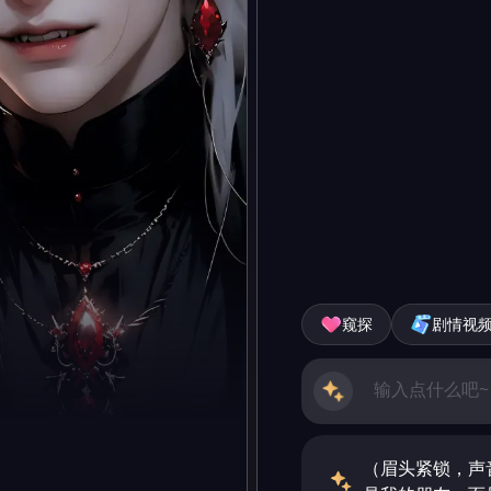
窥探
剧情视
（眉头紧锁，声