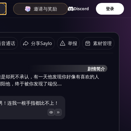
邀请与奖励
Discord
登录
语音通话
分享Saylo
举报
素材管理
剧情简介
但是却死不承认，有一天他发现你好像有喜欢的人
他，终于被你发现了端倪....
男！连我一根手指都比不上！