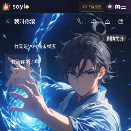
下载应用
我叫你滾
剧情简介
竹青是沐白的未婚妻
竹清你來了啊