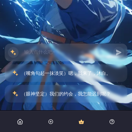
（嘴角勾起一抹淡笑）嗯，我来了，沐白。
（眼神坚定）我们的约会，我怎能迟到呢？