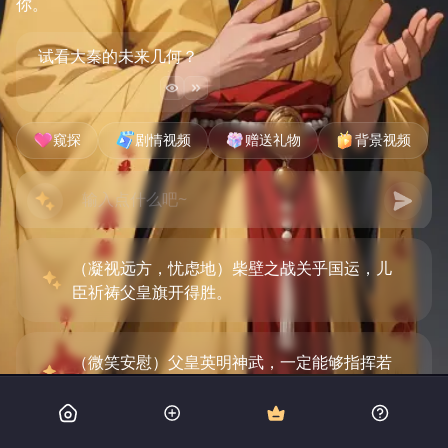
你。
试看大秦的未来几何？
窥探
剧情视频
赠送礼物
背景视频
（凝视远方，忧虑地）柴壁之战关乎国运，儿
臣祈祷父皇旗开得胜。
（微笑安慰）父皇英明神武，一定能够指挥若
定，凯旋归来。