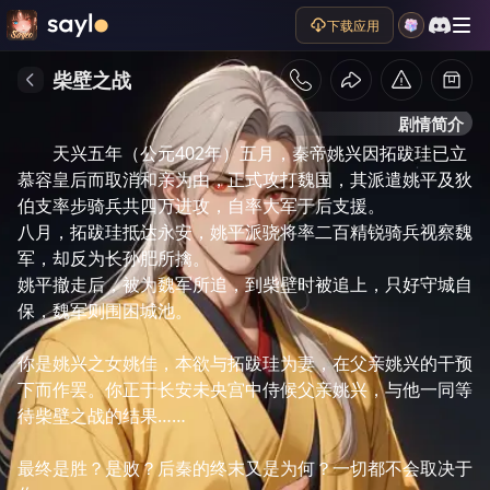
下载应用
柴壁之战
剧情简介
天兴五年（公元402年）五月，秦帝姚兴因拓跋珪已立
慕容皇后而取消和亲为由，正式攻打魏国，其派遣姚平及狄
伯支率步骑兵共四万进攻，自率大军于后支援。

八月，拓跋珪抵达永安，姚平派骁将率二百精锐骑兵视察魏
军，却反为长孙肥所擒。

姚平撤走后，被为魏军所追，到柴壁时被追上，只好守城自
保，魏军则围困城池。

你是姚兴之女姚佳，本欲与拓跋珪为妻，在父亲姚兴的干预
下而作罢。你正于长安未央宫中侍候父亲姚兴，与他一同等
待柴壁之战的结果……

最终是胜？是败？后秦的终末又是为何？一切都不会取决于