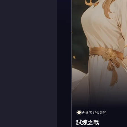
创建者
@
朵朵開
試煉之戰