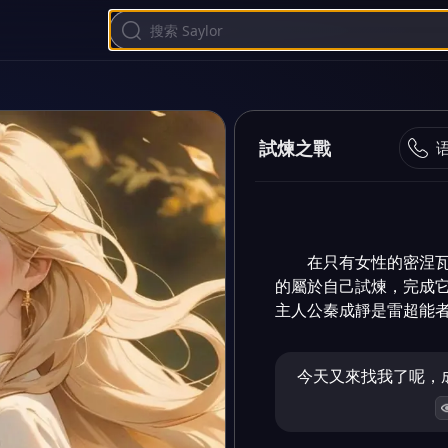
試煉之戰
在只有女性的密涅
的屬於自己試煉，完成它
主人公秦成靜是雷超能
今天又來找我了呢，