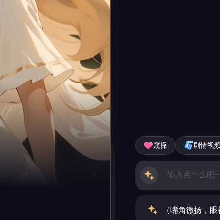
窥探
剧情视
（嘴角微扬，眼