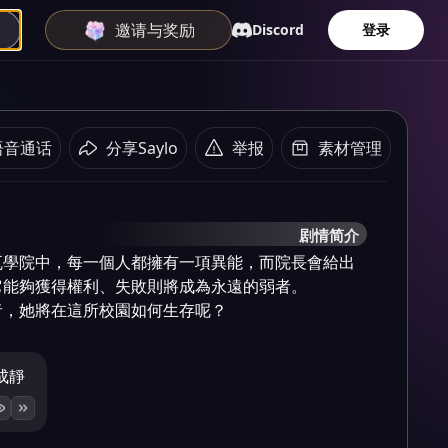
邀请与奖励
Discord
登录
语音通话
分享Saylo
举报
素材管理
剧情简介
瓦學院中，每一個人都擁有一項異能，而院長會給出
能夠獲得權利、失敗則將成為永遠的弱者。

者，她將在這所校園如何生存呢？
成靜