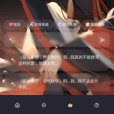
窥探
剧情视频
赠送礼物
背景视频
（眉头紧锁，声音颤抖）我…我真的不能接受
这样的爱，放我走吧…
（眼神迷茫，语气软弱）呜…我…我不该提分
手的…