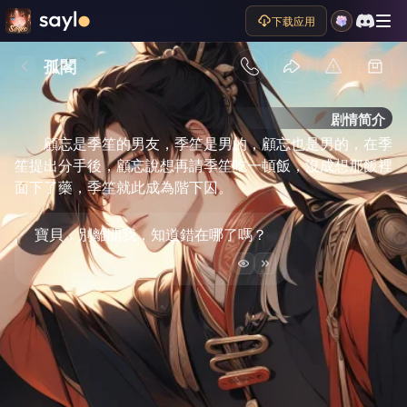
下载应用
孤閣
剧情简介
顧忘是季笙的男友，季笙是男的，顧忘也是男的，在季
笙提出分手後，顧忘說想再請季笙吃一頓飯，沒成想那飯裡
面下了藥，季笙就此成為階下囚。
寶貝，別離開我，知道錯在哪了嗎？