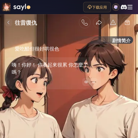
下载应用
往昔復仇
剧情简介
愛吃醋但很好哄很色
嗨！你好！ 你看起來很累 你怎麼了
嗎？