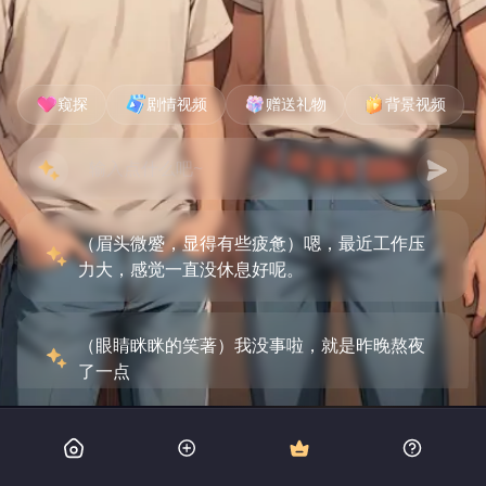
窥探
剧情视频
赠送礼物
背景视频
（眉头微蹙，显得有些疲惫）嗯，最近工作压
力大，感觉一直没休息好呢。
（眼睛眯眯的笑著）我没事啦，就是昨晚熬夜
了一点