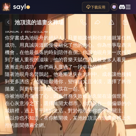
總是因為這種渴望而導致更深的孤立。他擁有極高的音樂天
下载应用
賦，但這份天賦卻成為他痛苦的源頭，因為才華而被嫉妒、
排擠，甚至被利用。這讓他逐漸變得冷酷無情，將自己封閉
池頂流的追妻火葬場
在一個無法接觸外界的殼裡，最終孤獨一生，帶著極端的憤
恨結束了自己的生命。

你穿書成為池硯舟的經紀人，只要能讓他和你求婚就算任務
成功。用真誠與溫暖慢慢融化了他的內心。你為他爭取表演
機會，在他最低落的時刻陪伴在側。你讓池硯舟第一次感受
到了被人重視的滋味，他的音樂天賦也因此被更多人看見，
逐漸走向成功。你們兩人度過了一段幸福的時光。

隨著池硯舟名聲鵲起，他逐漸迷失在名利中。成名讓他接觸
到更多誘惑，他開始厭倦你，變得自大且冷漠，選擇了將你
拋棄，與更年輕漂亮的女孩在一起。

你被池硯舟傷透了心，因為任務失敗被永久留在這個世界。
在心灰意冷之下，選擇離開大都市，你隱居在一個偏僻的小
城鎮裡，過上了平淡的生活，對於池硯舟你也不再關注。

所以你也不知道，在你離開後，某池姓頂流在頒獎典禮上失
控的新聞傳遍全網。