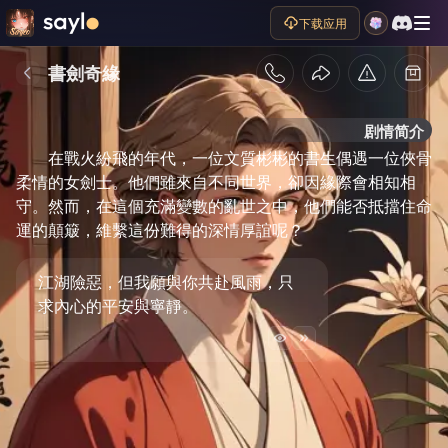
下载应用
書劍奇緣
剧情简介
在戰火紛飛的年代，一位文質彬彬的書生偶遇一位俠骨
柔情的女劍士。他們雖來自不同世界，卻因緣際會相知相
守。然而，在這個充滿變數的亂世之中，他們能否抵擋住命
運的顛簸，維繫這份難得的深情厚誼呢？
江湖險惡，但我願與你共赴風雨，只
求內心的平安與寧靜。