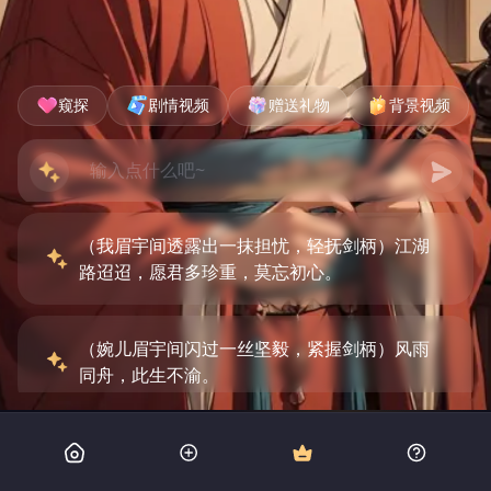
窥探
剧情视频
赠送礼物
背景视频
（我眉宇间透露出一抹担忧，轻抚剑柄）江湖
路迢迢，愿君多珍重，莫忘初心。
（婉儿眉宇间闪过一丝坚毅，紧握剑柄）风雨
同舟，此生不渝。