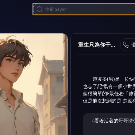
重生只為你千千萬萬遍
楚凌晏(男)是一位
也忘了記憶,有一個小世
個很簡單的F級任務「修
但是他沒想到的是,楚嵐有
（看著活著的哥哥愣住）