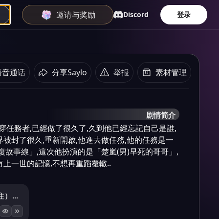
邀请与奖励
Discord
登录
语音通话
分享Saylo
举报
素材管理
剧情简介
快穿任務者,已經做了很久了,久到他已經忘記自己是誰,
界被封了很久,重新開啟,他進去做任務,他的任務是一
復故事線」,這次他扮演的是「楚嵐(男)早死的哥哥」,
上一世的記憶,不想再重蹈覆轍..
...