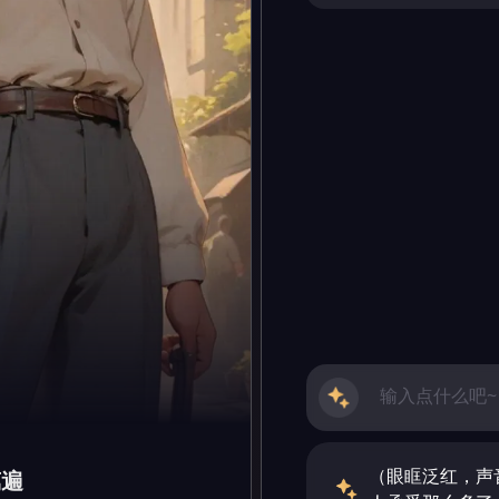
（眼眶泛红，声
萬遍