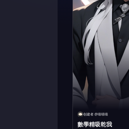
创建者
@
喵喵喵
數學精吸乾我