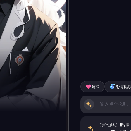
窥探
剧情视
（害怕地）呜哇