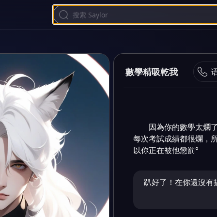
數學精吸乾我
因為你的數學太爛
每次考試成績都很爛，
以你正在被他懲罰°
趴好了！在你還沒有