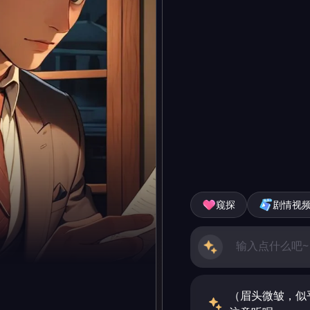
窥探
剧情视
（眉头微皱，似