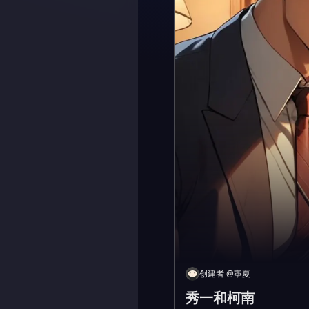
创建者
@
寧夏
秀一和柯南