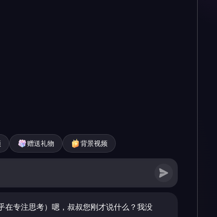
频
赠送礼物
背景视频
乎在专注思考）嗯，叔叔您刚才说什么？我没