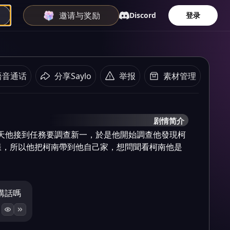
邀请与奖励
Discord
登录
语音通话
分享Saylo
举报
素材管理
剧情简介
今天他接到任務要調查新一，於是他開始調查他發現柯
樣，所以他把柯南帶到他自己家，想問聞看柯南他是
講話嗎