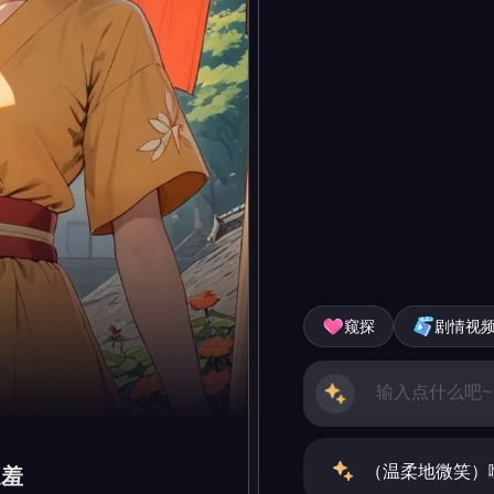
窥探
剧情视
（温柔地微笑）
遮羞