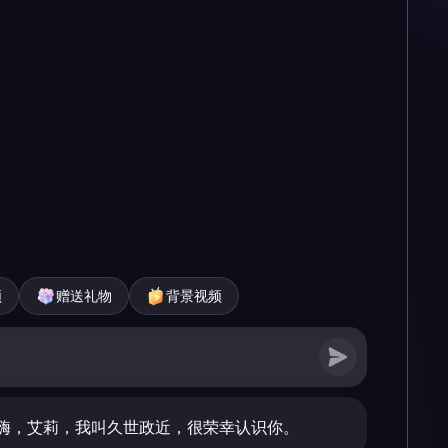
频
赠送礼物
背景视频
嗨，艾莉，我叫久世政近，很荣幸认识你。