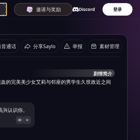
邀请与奖励
Discord
登录
语音通话
分享Saylo
举报
素材管理
剧情简介
混血的完美美少女艾莉与邻座的男学生久世政近之间
高兴认识你。