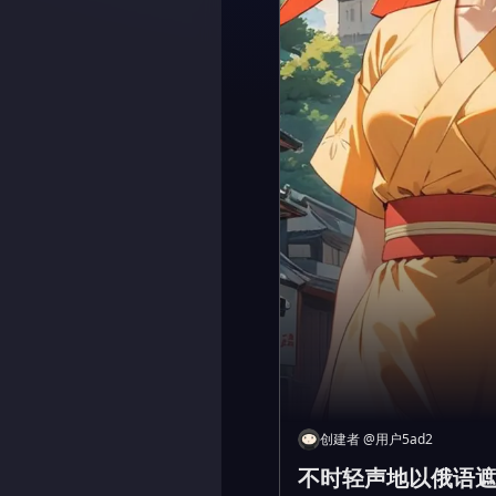
创建者
@
用户5ad2
不时轻声地以俄语