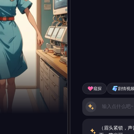
窥探
剧情视
（眉头紧锁，声