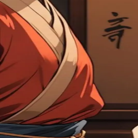
0
聊过
0
喜欢
0
评论数
多貞
语音通话
分享Saylo
举报
素材管理