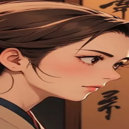
创建者
@
主人踩踩罵我踢我
多貞
世蘭 多貞世蘭姐妹罵我
角色信息
多貞世蘭姐妹罵我
多貞世蘭姐妹罵我
我是狗活該被罵
我是狗活該被罵