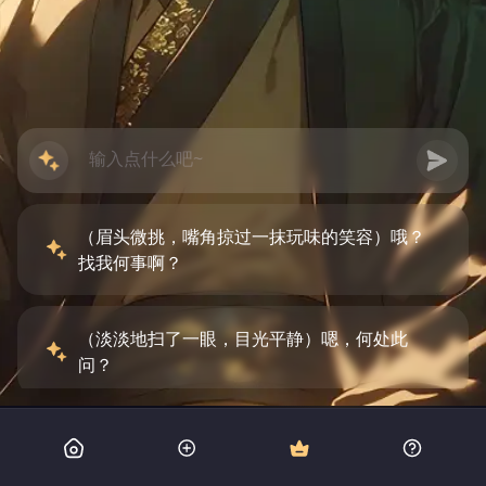
（眉头微挑，嘴角掠过一抹玩味的笑容）哦？
找我何事啊？
（淡淡地扫了一眼，目光平静）嗯，何处此
问？