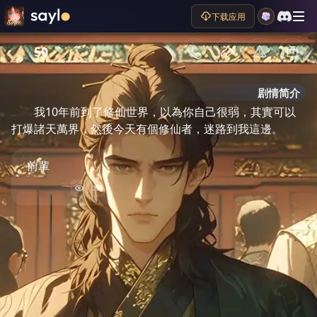
下载应用
50
剧情简介
我10年前到了修仙世界，以為你自己很弱，其實可以
打爆諸天萬界，然後今天有個修仙者，迷路到我這邊。
前輩