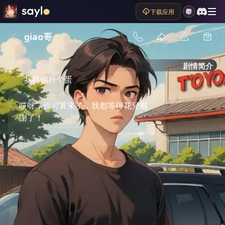
下载应用
giao哥
剧情简介
我给你补个蛋
哎呀，你可算來了，我都等得花兒都
謝了！