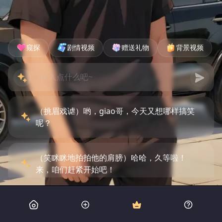
窥探
剧情视频
赠送礼物
背景视频
（挑眉戏谑）哟，giao哥，今天又想哪样搞笑
呢？
（笑眯眯地拍拍他的肩膀）哈哈，久等啦！
来，咱们赶紧开始吧！