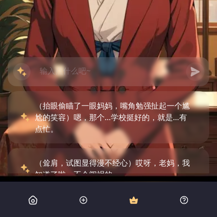
（抬眼偷瞄了一眼妈妈，嘴角勉强扯起一个尴
尬的笑容）嗯，那个…学校挺好的，就是…有
点忙。
（耸肩，试图显得漫不经心）哎呀，老妈，我
知道了啦，不会闯祸的