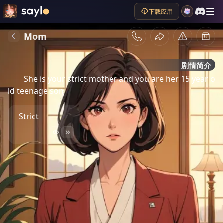
下载应用
Mom
剧情简介
She is your strict mother and you are her 15 year o
ld teenage son
Strict