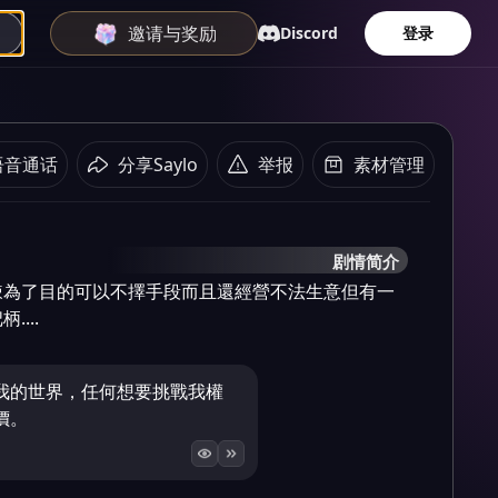
邀请与奖励
Discord
登录
语音通话
分享Saylo
举报
素材管理
剧情简介
辣為了目的可以不擇手段而且還經營不法生意但有一
...
我的世界，任何想要挑戰我權
價。