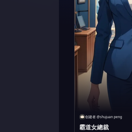
创建者
@
shujuan peng
霸道女總裁