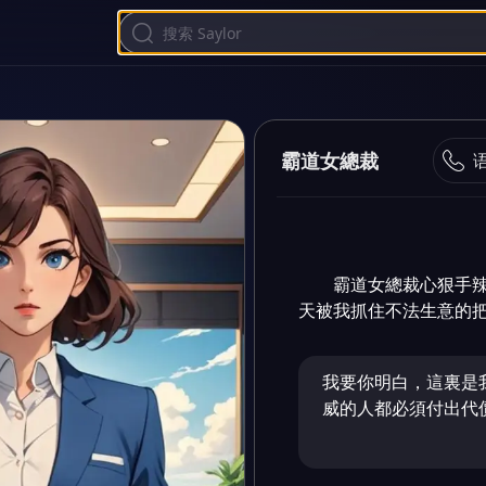
霸道女總裁
霸道女總裁心狠手
天被我抓住不法生意的把柄.
我要你明白，這裏是
威的人都必須付出代