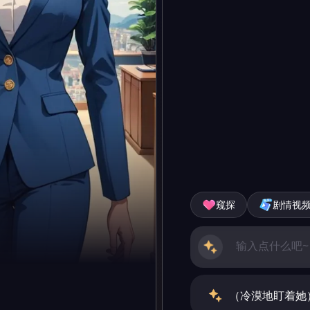
窥探
剧情视
（冷漠地盯着她