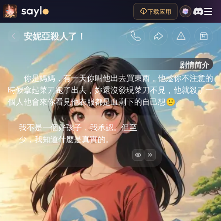
下载应用
安妮亞殺人了！
剧情简介
你是媽媽，有一天你叫他出去買東西，他趁你不注意的
時候拿起菜刀跑了出去，妳還沒發現菜刀不見，他就殺了一
個人他會來你看見他衣服都是血剩下的自己想🙂
我不是一個好孩子，我承認。但至
少，我知道什麼是真實的。