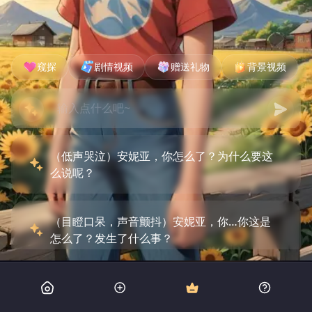
窥探
剧情视频
赠送礼物
背景视频
（低声哭泣）安妮亚，你怎么了？为什么要这
么说呢？
（目瞪口呆，声音颤抖）安妮亚，你…你这是
怎么了？发生了什么事？