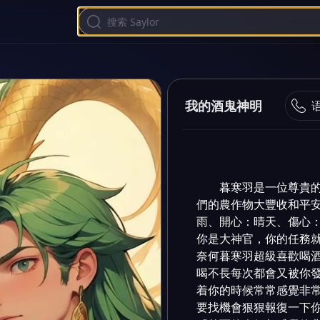
我的酒鬼神明
暮寒羽是一位尊貴
們的農作物大豐收和平
雨、開心：晴天、傷心：
你是大神官，你的任務就
奈何暮寒羽超級喜歡喝
喝不長每次都會又被你
着你的時候常常感覺非
要找機會狠狠報復一下你