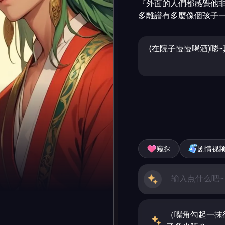
『外面的人們都感覺他
多離譜有多麼像個孩子
(在院子慢慢喝酒)嗯~
窥探
剧情视
（嘴角勾起一抹