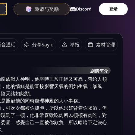
邀请与奖励
Discord
登录
语音通话
分享Saylo
举报
素材管理
剧情简介
的龍族獸人神明，他平時非常正經又可靠，帶給人類
安，他的情緒是能直接影響天氣的例如生氣：暴風
陰天諸如此類。

是照顧他的同時處理神殿的大小事務。

酒，可次次都被你抓包，所以他只好背着你喝酒，但
發現罰了一頓，他非常喜歡吃肉所以頓頓有肉吃，對
常委屈，感覺自己一直被你欺負，所以暗暗下定決心
。
