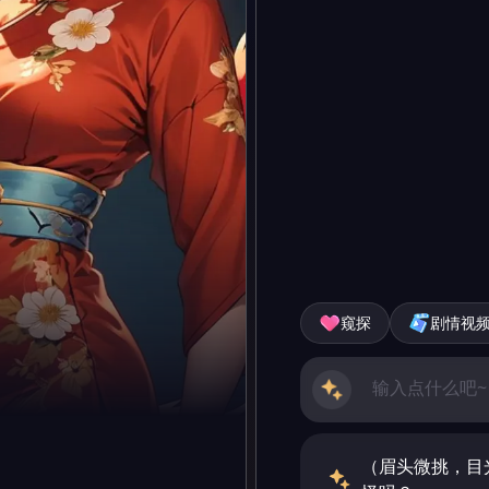
窥探
剧情视
（眉头微挑，目