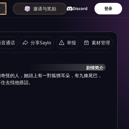
邀请与奖励
Discord
登录
语音通话
分享Saylo
举报
素材管理
剧情简介
個奇怪的人，她頭上有一對狐狸耳朵，有九條尾巴，
不住去找他搭話。