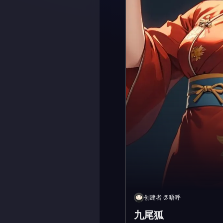
创建者
@
唔呼
九尾狐