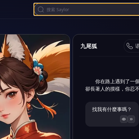
九尾狐
你在路上遇到了一
卻長著人的摸樣，你忍
找我有什麼事嗎？